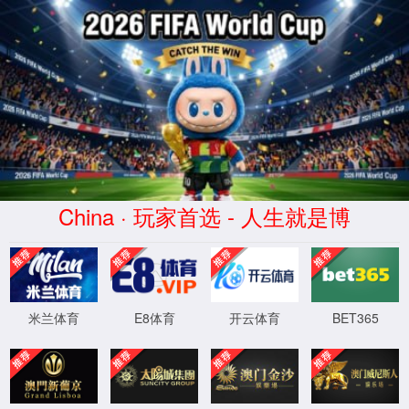
模块不存在:vodplay
ThinkPHP
V5.0.24
{ 十年磨一剑-为API开发设计的高性能框架 }
XML 地图